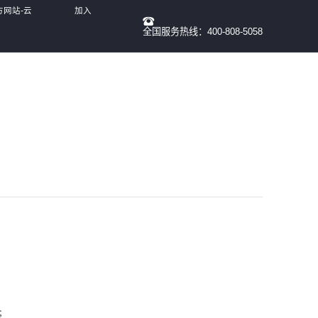
方网站-云
加入
全国服务热线：400-808-5058
我们
；