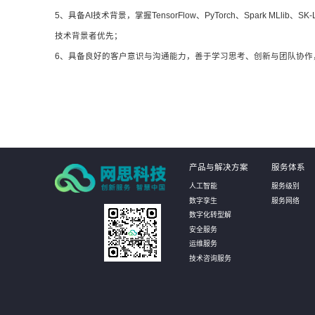
5、具备AI技术背景，掌握TensorFlow、PyTorch、Spark 
技术背景者优先；
6、具备良好的客户意识与沟通能力，善于学习思考、创新与团队协作
产品与解决方案
服务体系
人工智能
服务级别
数字孪生
服务网络
数字化转型解
安全服务
运维服务
技术咨询服务